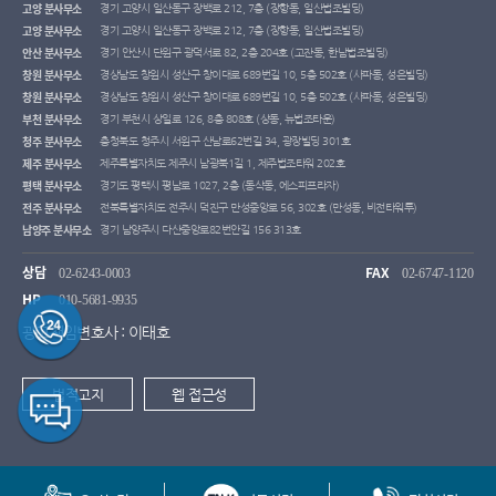
고양 분사무소
경기 고양시 일산동구 장백로 212, 7층 (장항동, 일산법조빌딩)
고양 분사무소
경기 고양시 일산동구 장백로 212, 7층 (장항동, 일산법조빌딩)
안산 분사무소
경기 안산시 단원구 광덕서로 82, 2층 204호 (고잔동, 한남법조빌딩)
창원 분사무소
경상남도 창원시 성산구 창이대로 689번길 10, 5층 502호 (사파동, 성은빌딩)
창원 분사무소
경상남도 창원시 성산구 창이대로 689번길 10, 5층 502호 (사파동, 성은빌딩)
부천 분사무소
경기 부천시 상일로 126, 8층 808호 (상동, 뉴법조타운)
청주 분사무소
충청북도 청주시 서원구 산남로62번길 34, 광장빌딩 301호
제주 분사무소
제주특별자치도 제주시 남광북1길 1, 제주법조타워 202호
평택 분사무소
경기도 평택시 평남로 1027, 2층 (동삭동, 에스피프라자)
전주 분사무소
전북특별자치도 전주시 덕진구 만성중앙로 56, 302호 (만성동, 비전타워투)
남양주 분사무소
경기 남양주시 다산중앙로82번안길 156 313호
상담
FAX
02-6243-0003
02-6747-1120
HP
010-5681-9935
광고책임변호사 : 이태호
법적고지
웹 접근성