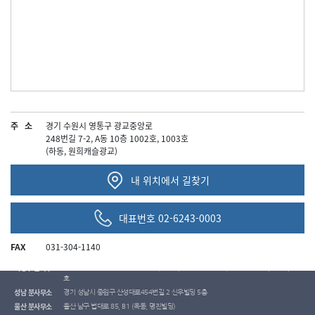
로엘법무법인
주 소
경기 수원시 영통구 광교중앙로
사업자등록번호
: 511-81-25456
248번길 7-2, A동 10층 1002호, 1003호
(하동, 원희캐슬광교)
서울 주사무소
서울 서초구 서초대로 274, 6층 (서초동, 블루콤타워)
서울 분사무소
서울 서초구 반포대로30길 81, 6층 (서초동, 웅진타워)
내 위치에서 길찾기
부산 분사무소
부산시 연제구 법원로 12 11층 1101호 (거제동,로윈타워)
대구 분사무소
대구시 수성구 동대구로 334 7층 (범어동,한국교직원공제회)
대전 분사무소
대전시 서구 둔산중로 74 11층 1101호 (둔산동,인곡타워)
대표번호 02-6243-0003
인천 분사무소
인천시 미추홀구 소성로171 8층 802호 (대흥평창로시스빌딩)
수원 분사무소
수원시 영통구 광교중앙로248번길 7-2, A동 10층 1002호,1003호(하동, 원희캐슬광교)
FAX
031-304-1140
광주 분사무소
광주광역시 동구 동명로 92, 5층 (주연빌딩)
의정부 분사무소
경기도 의정부시 녹양로 34번길 47(가능동, e편한세상녹양역) 상가동 401호,402호,403
호
성남 분사무소
경기 성남시 중원구 산성대로454번길 2 신우빌딩 5층
울산 분사무소
울산 남구 법대로 85, B1 (옥동, 명진빌딩)