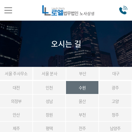
오시는 길
서울 주사무소
서울 분사
부산
대구
대전
인천
수원
광주
의정부
성남
울산
고양
안산
창원
부천
청주
제주
평택
전주
남양주