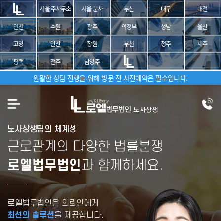
서울 주사무소
서울 분사
부산
대구
대전
인천
수원
광주
의정부
성남
울산
고양
안산
창원
부천
청주
제주
평택
전주
남양주
원활한 상담 진행을 위해 방문 전 사전예약은 필수입니다.
노사상생팀의 체계성
근로관계의 다양한 법률분쟁
로엘법무법인
과 함께하세요.
로엘법무법인은 의뢰인에게
최선의 솔루션
을 제공합니다.